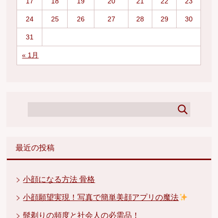
17
18
19
20
21
22
23
24
25
26
27
28
29
30
31
« 1月
最近の投稿
小顔になる方法 骨格
小顔願望実現！写真で簡単美顔アプリの魔法
髭剃りの頻度と社会人の必需品！