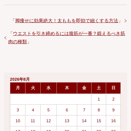
「
脚痩せに効果絶大！太ももを即効で細くする方法
」
「
ウエストを引き締めるには腹筋が一番？鍛えるべき筋
肉の種類
」
2026年8月
月
火
水
木
金
土
日
1
2
3
4
5
6
7
8
9
10
11
12
13
14
15
16