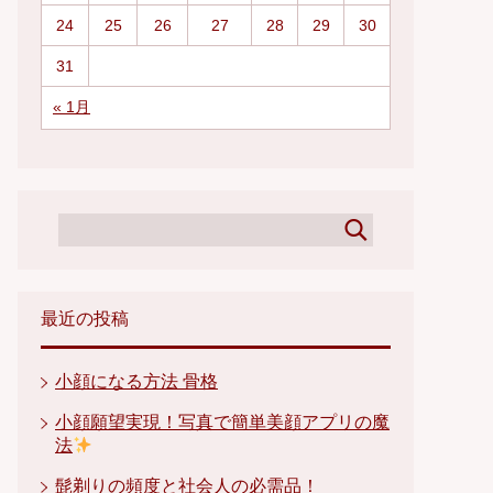
24
25
26
27
28
29
30
31
« 1月
最近の投稿
小顔になる方法 骨格
小顔願望実現！写真で簡単美顔アプリの魔
法
髭剃りの頻度と社会人の必需品！